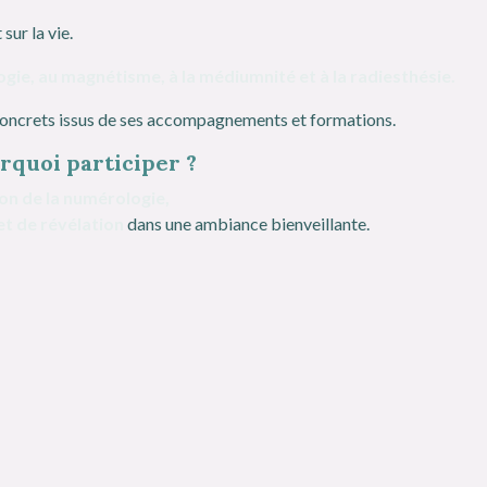
sur la vie.
ie, au magnétisme, à la médiumnité et à la radiesthésie.
 concrets issus de ses accompagnements et formations.
rquoi participer ?
on de la numérologie,
t de révélation
dans une ambiance bienveillante.