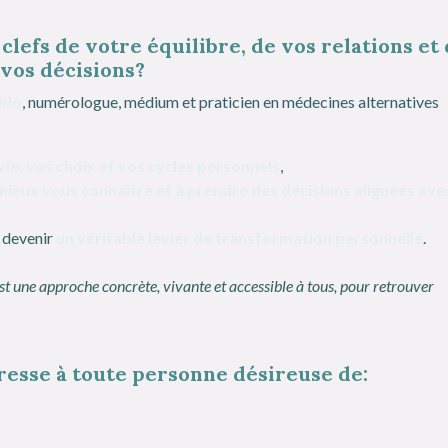
clefs de votre équilibre, de vos relations et
vos décisions?
ldo
, numérologue, médium et praticien en médecines alternatives
vie, vos choix et vos cycles personnels
,
mieux vous connaître et à prendre des décisions alignées ave
t devenir
un véritable levier de transformation personnelle
.
st une approche concrète, vivante et accessible à tous, pour retrouver
resse à toute personne désireuse de: