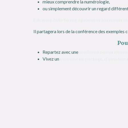
mieux comprendre la numérologie,
ou simplement découvrir un regard différent 
Eduardo Aldo forme également à la numérolog
Il partagera lors de la conférence des exemples
Pou
Repartez avec une
meilleure compréhensi
Vivez un
moment de partage, d’émotion e
Informations pratiques
Entrée gratuite sur inscription
obligatoire en ligne
Date:
lun 10/11/2025
Heure:
11h15 - 12h15