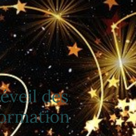
éveil des
formation