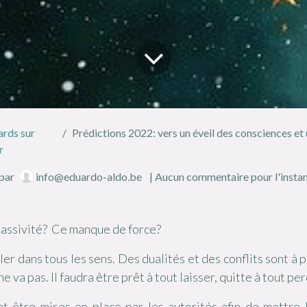
rds sur
Prédictions 2022: vers un éveil des consciences et une tran
r
par
info@eduardo-aldo.be
| Aucun commentaire pour l'insta
passivité? Ce manque de force?
er dans tous les sens. Des dualités et des conflits sont à p
ne va pas. Il faudra être prêt à tout laisser, quitte à tout pe
t être mises en place par les autorités afin de mettre l