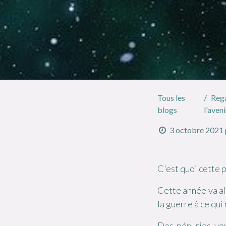
Tous les
Rega
blogs
l'aveni
3 octobre 2021
C'est quoi cette 
Cette année va all
la guerre à ce qui 
Des pénuries von