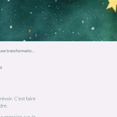
sformation énergétique
nt
révoir. C'est faire
rdre.
a pression sur le