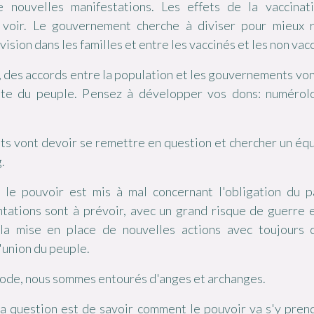
e nouvelles manifestations. Les effets de la vaccinat
voir. Le gouvernement cherche à diviser pour mieux 
ivision dans les familles et entre les vaccinés et les non vac
,
des accords entre la population et les gouvernements vont
lte du peuple. Pensez à développer vos dons: numérol
s vont devoir se remettre en question et chercher un
équ
.
le pouvoir est mis à mal concernant l'obligation du p
tations sont à prévoir, avec un grand risque de guerre e
 la mise en place de nouvelles actions avec toujours 
'union du peuple.
iode, nous sommes entourés d'anges et archanges.
a question est de savoir comment le pouvoir va s'y pren