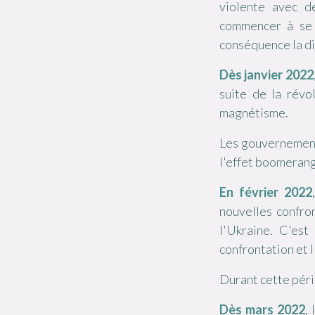
violente avec d
commencer à se 
conséquence la d
Dès janvier 2022
suite de la révo
magnétisme.
Les gouvernement
l'effet boomerang
En février 2022
,
nouvelles confron
l'Ukraine. C'est
confrontation et l
Durant cette pér
Dès mars 2022
,
l