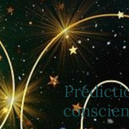
Prédicti
conscien